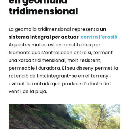
en geomalla
tridimensional
Treballa amb nosaltres
Contactar
La geomalla tridimensional representa
un
sistema integral per actuar
contra l’erosió
.
Aquestes malles estan constituïdes per
CAT
filaments que s’entrellacen entre si, formant
una xarxa tridimensional, molt resistent,
permeable i duradora. El seu disseny permet la
retenció de fins, integrant-se en el terreny i
evitant la rentada que produeixi l’efecte del
vent i de la pluja.