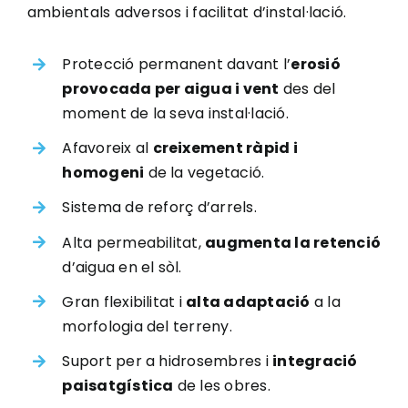
ambientals adversos i facilitat d’instal·lació.
Protecció permanent davant l’
erosió
provocada per aigua i vent
des del
moment de la seva instal·lació.
Afavoreix al
creixement ràpid i
homogeni
de la vegetació.
Sistema de reforç d’arrels.
Alta permeabilitat,
augmenta la retenció
d’aigua en el sòl.
Gran flexibilitat i
alta adaptació
a la
morfologia del terreny.
Suport per a hidrosembres i
integració
paisatgística
de les obres.