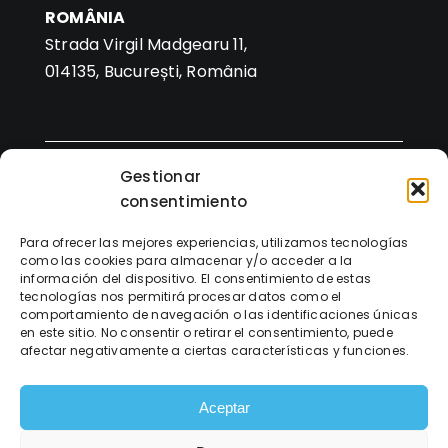
ROMÂNIA
Strada Virgil Madgearu 11,
014135, București, România
“SOLUTIOMA SL en el marco del Programa ICEX
Gestionar
Next, ha contado con el apoyo de ICEX y con la
consentimiento
cofinanciación del fondo europeo FEDER. La
finalidad de este apoyo es contribuir al desarrollo
Para ofrecer las mejores experiencias, utilizamos tecnologías
como las cookies para almacenar y/o acceder a la
internacional de la empresa y de su entorno.”
información del dispositivo. El consentimiento de estas
tecnologías nos permitirá procesar datos como el
comportamiento de navegación o las identificaciones únicas
en este sitio. No consentir o retirar el consentimiento, puede
afectar negativamente a ciertas características y funciones.
Fondo Europeo de Desarrollo Regional –
Una
Aceptar
manera de hacer Europa