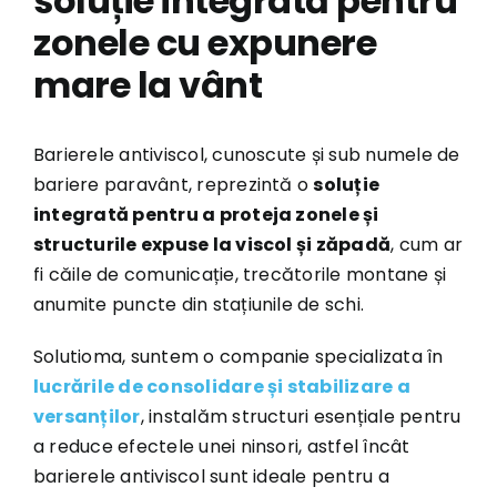
soluție integrată pentru
zonele cu expunere
Lucrați cu noi
mare la vânt
Contact
Barierele antiviscol, cunoscute și sub numele de
ROM
bariere paravânt, reprezintă o
soluție
integrată pentru a proteja zonele și
structurile expuse la viscol și zăpadă
, cum ar
fi căile de comunicație, trecătorile montane și
anumite puncte din stațiunile de schi.
Solutioma, suntem o companie specializata în
lucrările de consolidare și stabilizare a
versanților
, instalăm structuri esențiale pentru
a reduce efectele unei ninsori, astfel încât
barierele antiviscol sunt ideale pentru a