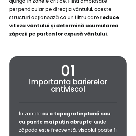
ajungă în zonele critice. Fiind amplasate
perpendicular pe direcția vântului, aceste
structuri acționează ca un filtru care
reduce
viteza vântului și determină acumularea
zăpezii pe partea lor expusă vântului
.
Importanța barierelor
antiviscol
În zonele
cu o topografie plană sau
cu pante mai puțin abrupte
, unde
zăpada este frecventă, viscolul poate fi