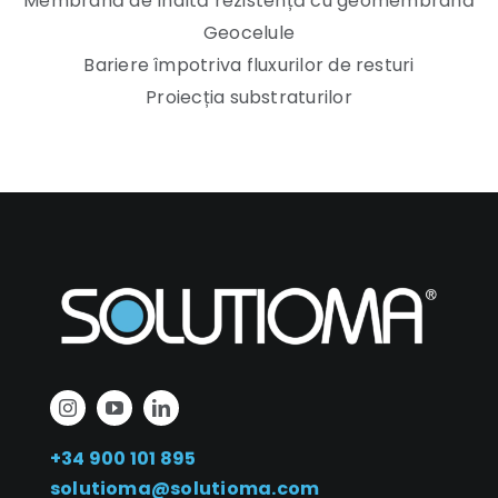
Membrană de înaltă rezistență cu geomembrană
Geocelule
Bariere împotriva fluxurilor de resturi
Proiecția substraturilor
+34 900 101 895
solutioma@solutioma.com