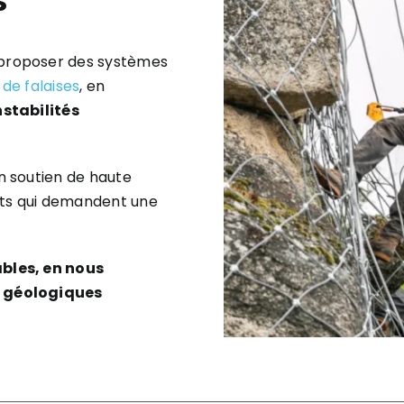
s
proposer des systèmes
 de falaises
, en
stabilités
n soutien de haute
ets qui demandent une
bles, en nous
s géologiques