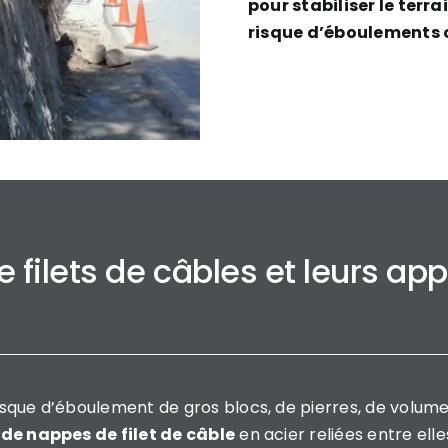
pour stabiliser le terra
risque d’éboulements 
 filets de câbles et leurs app
isque d’éboulement de gros blocs, de pierres, de volume
n de nappes de filet de câble
en acier reliées entre ell