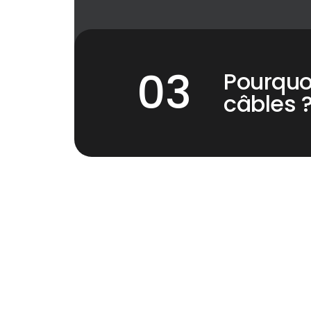
Pourquoi
câbles 