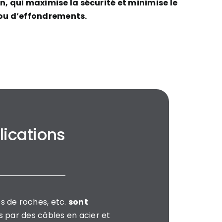
in, qui maximise la sécurité et minimise le
ou d’effondrements.
lications
s de roches, etc.
sont
es par des câbles en acier et